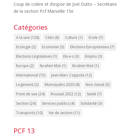
Coup de colère et d’espoir de Joël Dutto – Secrétaire
de la section Pcf Marseille 15e
Catégories
A la une
(128)
Cités
(8)
Culture
(1)
Ecole
(7)
Ecologie
(2)
Economie
(3)
Elections Européennes
(7)
Elections Législatives
(1)
Elu·e·s
(3)
Emploi
(3)
Europe
(2)
Ibrahim Mze
(1)
Ibrahim Mzé
(1)
International
(15)
Jean-Marc Coppola
(12)
Logement
(2)
Municipales 2020
(8)
Non classé
(5)
Point de vue
(24)
Roussel 2022
(12)
Santé
(7)
Section
(24)
Services publics
(4)
Solidarité
(3)
Transports
(10)
Vie de section
(11)
PCF 13