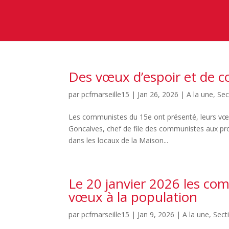
Des vœux d’espoir et de c
par
pcfmarseille15
|
Jan 26, 2026
|
A la une
,
Sec
Les communistes du 15e ont présenté, leurs vœu
Goncalves, chef de file des communistes aux pro
dans les locaux de la Maison...
Le 20 janvier 2026 les co
vœux à la population
par
pcfmarseille15
|
Jan 9, 2026
|
A la une
,
Sect