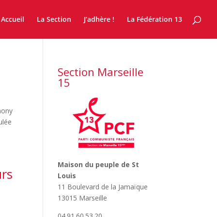
Accueil
La Section
J’adhère !
La Fédération 13
Section Marseille
15
hony
ulée
Maison du peuple de St
urs
Louis
11 Boulevard de la Jamaïque
13015 Marseille
04.91.60.53.20