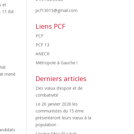
s et
pcf13015@gmail.com
– 11 Bd
Liens PCF
PCF
PCF 13
ANECR
Métropole à Gauche !
hdi
bat mené
Derniers articles
Des vœux d’espoir et de
combativité
Le 20 janvier 2026 les
communistes du 15 eme
présenteront leurs vœux à la
population
andidats
Locaux Sécu St Louis