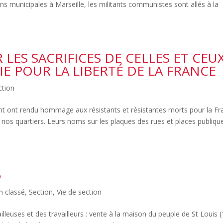
s municipales à Marseille, les militants communistes sont allés à la
R LES SACRIFICES DE CELLES ET CEU
E POUR LA LIBERTÉ DE LA FRANCE
ction
t ont rendu hommage aux résistants et résistantes morts pour la Fr
s quartiers. Leurs noms sur les plaques des rues et places publiqu
5
n classé
,
Section
,
Vie de section
lleuses et des travailleurs : vente à la maison du peuple de St Louis 