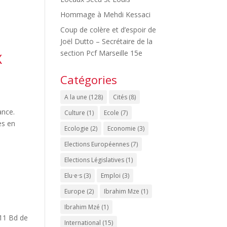
Hommage à Mehdi Kessaci
Coup de colère et d’espoir de
Joël Dutto – Secrétaire de la
section Pcf Marseille 15e
X
Catégories
A la une
(128)
Cités
(8)
ance.
Culture
(1)
Ecole
(7)
es en
Ecologie
(2)
Economie
(3)
Elections Européennes
(7)
Elections Législatives
(1)
Elu·e·s
(3)
Emploi
(3)
Europe
(2)
Ibrahim Mze
(1)
Ibrahim Mzé
(1)
(11 Bd de
International
(15)