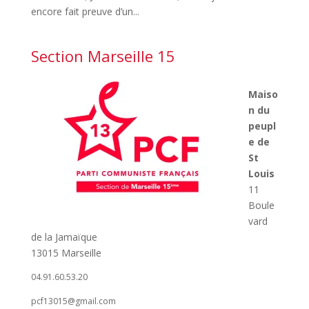
encore fait preuve d’un...
Section Marseille 15
Maiso
n du
peupl
e de
St
Louis
11
Boule
vard
de la Jamaïque
13015 Marseille
04.91.60.53.20
pcf13015@gmail.com