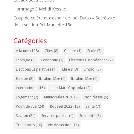
Hommage à Mehdi Kessaci
Coup de colère et d’espoir de Joël Dutto – Secrétaire
de la section Pcf Marseille 15e
Catégories
A la une
(128)
Cités
(8)
Culture
(1)
Ecole
(7)
Ecologie
(2)
Economie
(3)
Elections Européennes
(7)
Elections Législatives
(1)
Elu·e·s
(3)
Emploi
(3)
Europe
(2)
Ibrahim Mze
(1)
Ibrahim Mzé
(1)
International
(15)
Jean-Marc Coppola
(12)
Logement
(2)
Municipales 2020
(8)
Non classé
(5)
Point de vue
(24)
Roussel 2022
(12)
Santé
(7)
Section
(24)
Services publics
(4)
Solidarité
(3)
Transports
(10)
Vie de section
(11)