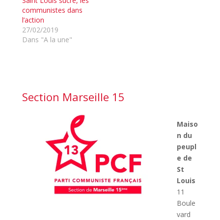
Saint Louis sucre, les
communistes dans
l’action
27/02/2019
Dans "A la une"
Section Marseille 15
Maiso
n du
peupl
e de
St
Louis
11
Boule
vard