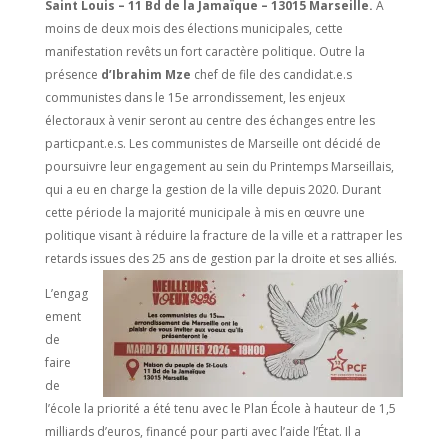
Saint Louis – 11 Bd de la Jamaïque – 13015
Marseille.
A
moins de deux mois des élections municipales, cette
manifestation revêts un fort caractère politique. Outre la
présence
d’Ibrahim Mze
chef de file des candidat.e.s
communistes dans le 15e arrondissement, les enjeux
électoraux à venir seront au centre des échanges entre les
particpant.e.s. Les communistes de Marseille ont décidé de
poursuivre leur engagement au sein du Printemps Marseillais,
qui a eu en charge la gestion de la ville depuis 2020. Durant
cette période la majorité municipale à mis en œuvre une
politique visant à réduire la fracture de la ville et a rattraper les
retards issues des 25 ans de gestion par la droite et ses alliés.
L’engag
ement
de
faire
de
l’école la priorité a été tenu avec le Plan École à hauteur de 1,5
milliards d’euros, financé pour parti avec l’aide l’État. Il a