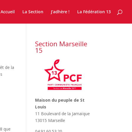
Accueil
La Section
J’adhère !
La Fédération 13
Section Marseille
15
êt de la
us
Maison du peuple de St
Louis
11 Boulevard de la Jamaïque
13015 Marseille
58 que
04.91.60.53.20