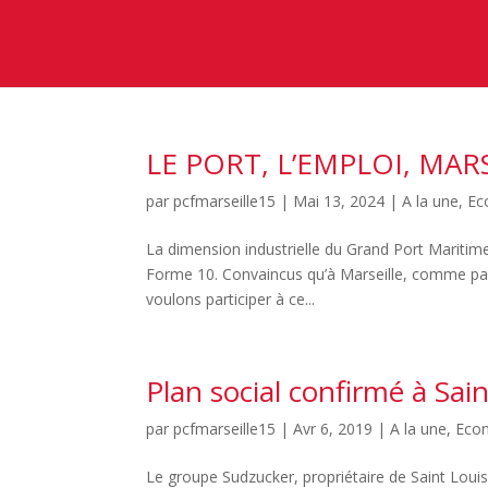
LE PORT, L’EMPLOI, MAR
par
pcfmarseille15
|
Mai 13, 2024
|
A la une
,
Ec
La dimension industrielle du Grand Port Maritime
Forme 10. Convaincus qu’à Marseille, comme parto
voulons participer à ce...
Plan social confirmé à Sai
par
pcfmarseille15
|
Avr 6, 2019
|
A la une
,
Eco
Le groupe Sudzucker, propriétaire de Saint Loui