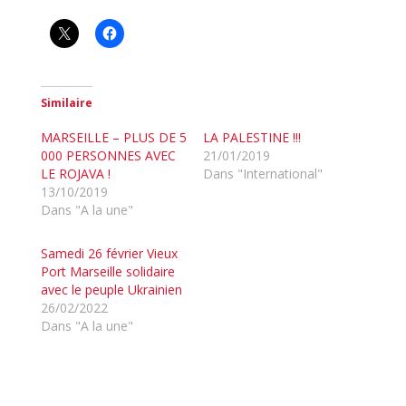
Similaire
MARSEILLE – PLUS DE 5
LA PALESTINE !!!
000 PERSONNES AVEC
21/01/2019
LE ROJAVA !
Dans "International"
13/10/2019
Dans "A la une"
Samedi 26 février Vieux
Port Marseille solidaire
avec le peuple Ukrainien
26/02/2022
Dans "A la une"