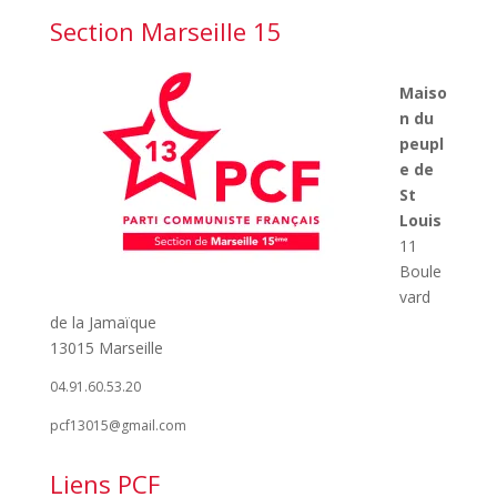
Section Marseille 15
Maiso
n du
peupl
e de
St
Louis
11
Boule
vard
de la Jamaïque
13015 Marseille
04.91.60.53.20
pcf13015@gmail.com
Liens PCF