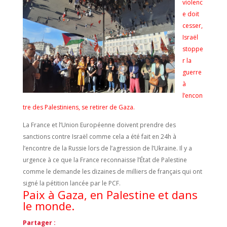
violenc
e doit
cesser,
Israël
stoppe
r la
guerre
à
l’encon
tre des Palestiniens, se retirer de Gaza.
La France et l’Union Européenne doivent prendre des
sanctions contre Israël comme cela a été fait en 24h à
l’encontre de la Russie lors de l’agression de l’Ukraine. Il y a
urgence à ce que la France reconnaisse l’État de Palestine
comme le demande les dizaines de milliers de français qui ont
signé la pétition lancée par le PCF.
Paix à Gaza, en Palestine et dans
le monde.
Partager :