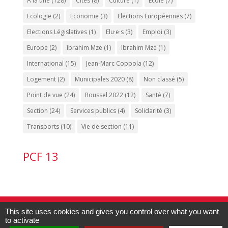
A la une
(128)
Cités
(8)
Culture
(1)
Ecole
(7)
Ecologie
(2)
Economie
(3)
Elections Européennes
(7)
Elections Législatives
(1)
Elu·e·s
(3)
Emploi
(3)
Europe
(2)
Ibrahim Mze
(1)
Ibrahim Mzé
(1)
International
(15)
Jean-Marc Coppola
(12)
Logement
(2)
Municipales 2020
(8)
Non classé
(5)
Point de vue
(24)
Roussel 2022
(12)
Santé
(7)
Section
(24)
Services publics
(4)
Solidarité
(3)
Transports
(10)
Vie de section
(11)
PCF 13
Contact PCF Marseille 15 :
04.91.60.53.20
-
This site uses cookies and gives you control over what you want
to activate
pcf13015@gmail.com
| Édité par
la