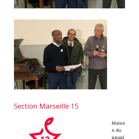
Section Marseille 15
Maiso
n du
peupl