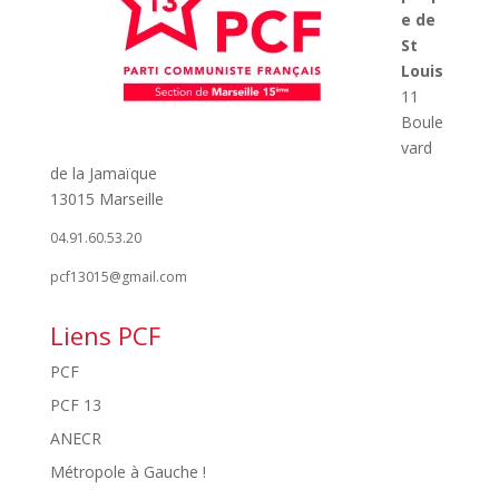
e de
St
Louis
11
Boule
vard
de la Jamaïque
13015 Marseille
04.91.60.53.20
pcf13015@gmail.com
Liens PCF
PCF
PCF 13
ANECR
Métropole à Gauche !