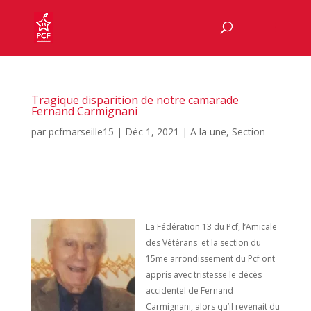
Tragique disparition de notre camarade
Fernand Carmignani
par
pcfmarseille15
|
Déc 1, 2021
|
A la une
,
Section
La Fédération 13 du Pcf, l’Amicale
des Vétérans et la section du
15me arrondissement du Pcf ont
appris avec tristesse le décès
accidentel de Fernand
Carmignani, alors qu’il revenait du