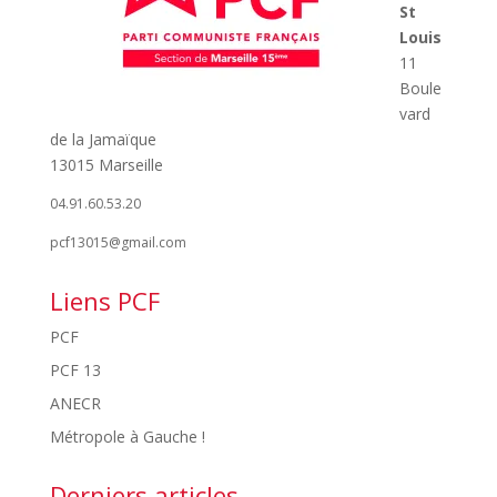
St
Louis
11
Boule
vard
de la Jamaïque
13015 Marseille
04.91.60.53.20
pcf13015@gmail.com
Liens PCF
PCF
PCF 13
ANECR
Métropole à Gauche !
Derniers articles