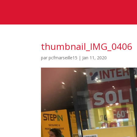
thumbnail_IMG_0406
par
pcfmarseille15
|
Jan 11, 2020