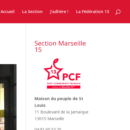
Accueil
La Section
J’adhère !
La Fédération 13
Section Marseille
15
Maison du peuple de St
Louis
11 Boulevard de la Jamaïque
13015 Marseille
04.91.60.53.20