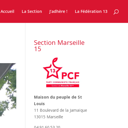
Accueil
La Section
J’adhère !
La Fédération 13
Section Marseille
15
Maison du peuple de St
Louis
11 Boulevard de la Jamaïque
13015 Marseille
04.91.60.53.20