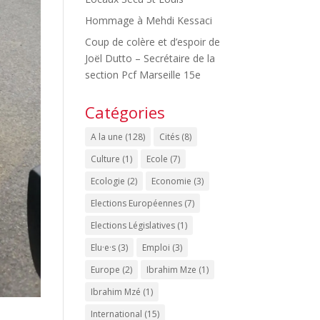
Hommage à Mehdi Kessaci
Coup de colère et d’espoir de
Joël Dutto – Secrétaire de la
section Pcf Marseille 15e
Catégories
A la une
(128)
Cités
(8)
Culture
(1)
Ecole
(7)
Ecologie
(2)
Economie
(3)
Elections Européennes
(7)
Elections Législatives
(1)
Elu·e·s
(3)
Emploi
(3)
Europe
(2)
Ibrahim Mze
(1)
Ibrahim Mzé
(1)
International
(15)