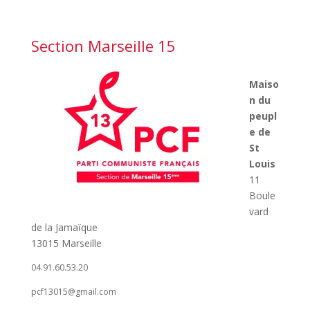
Section Marseille 15
Maiso
n du
peupl
e de
St
Louis
11
Boule
vard
de la Jamaïque
13015 Marseille
04.91.60.53.20
pcf13015@gmail.com