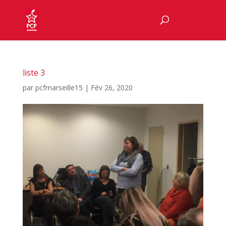
liste 3
par
pcfmarseille15
|
Fév 26, 2020