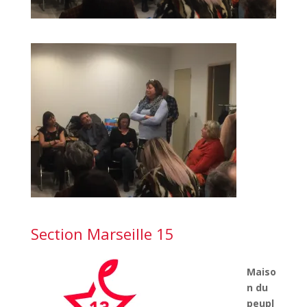
Section Marseille 15
Maiso
n du
peupl