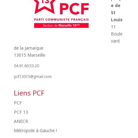
e de
St
Louis
11
Boule
vard
de la Jamaïque
13015 Marseille
04.91.60.53.20
pcf13015@gmail.com
Liens PCF
PCF
PCF 13
ANECR
Métropole à Gauche !