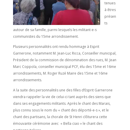
tenues
à êtres
présen
ts
autour de sa famille, parmi lesquels les militant-e-s
communistes du 15me arrondissement.
Plusieurs personnalités ont rendu hommage à Esprit
Garnerone, notamment M. Jean-Luc Ricca, Conseiller municipal,
Président de la commission de dénomination des rues, M. Jean
Marc Coppola, conseiller municipal PCF, élu des 15me et 16me
arrondissements, M. Roger Ruzé Maire des 15me et 16me
arrondissements.
A la suite des personnalités une des filles d’Esprit Garnerone
viendra rappeler la vie de celui-ci tant auprès des siens que
dans ses engagements militants. Après le chant des Marais,
plus connu sous le nom du « chant des déporté-e-s », et le
chant des partisans, la chorale de St Henri clôturera cette
émouvante cérémonie avec « Bella ciao » le chant des