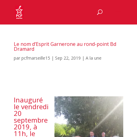
Le nom d’Esprit Garnerone au rond-point Bd
Dramard
par
pcfmarseille15
|
Sep 22, 2019
|
A la une
Inauguré
le vendredi
20
septembre
2019, à
11h, le