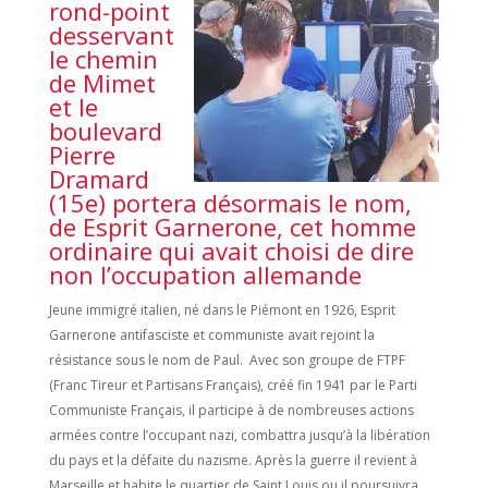
rond-point
desservant
le chemin
de Mimet
et le
boulevard
Pierre
Dramard
(15e) portera désormais le nom,
de Esprit Garnerone, cet homme
ordinaire qui avait choisi de dire
non l’occupation allemande
Jeune immigré italien, né dans le Piémont en 1926, Esprit
Garnerone antifasciste et communiste avait rejoint la
résistance sous le nom de Paul. Avec son groupe de FTPF
(Franc Tireur et Partisans Français), créé fin 1941 par le Parti
Communiste Français, il participe à de nombreuses actions
armées contre l’occupant nazi, combattra jusqu’à la libération
du pays et la défaite du nazisme. Après la guerre il revient à
Marseille et habite le quartier de Saint Louis ou il poursuivra