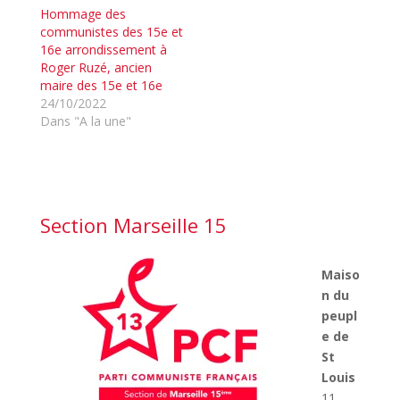
Hommage des
communistes des 15e et
16e arrondissement à
Roger Ruzé, ancien
maire des 15e et 16e
24/10/2022
Dans "A la une"
Section Marseille 15
Maiso
n du
peupl
e de
St
Louis
11