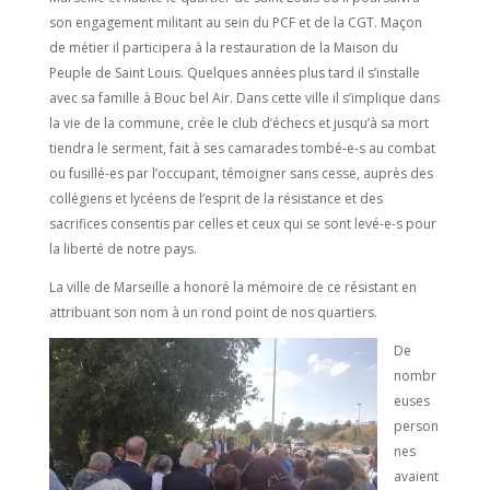
son engagement militant au sein du PCF et de la CGT. Maçon
de métier il participera à la restauration de la Maison du
Peuple de Saint Louis. Quelques années plus tard il s’installe
avec sa famille à Bouc bel Air. Dans cette ville il s’implique dans
la vie de la commune, crée le club d’échecs et jusqu’à sa mort
tiendra le serment, fait à ses camarades tombé-e-s au combat
ou fusillé-es par l’occupant, témoigner sans cesse, auprès des
collégiens et lycéens de l’esprit de la résistance et des
sacrifices consentis par celles et ceux qui se sont levé-e-s pour
la liberté de notre pays.
La ville de Marseille a honoré la mémoire de ce résistant en
attribuant son nom à un rond point de nos quartiers.
De
nombr
euses
person
nes
avaient