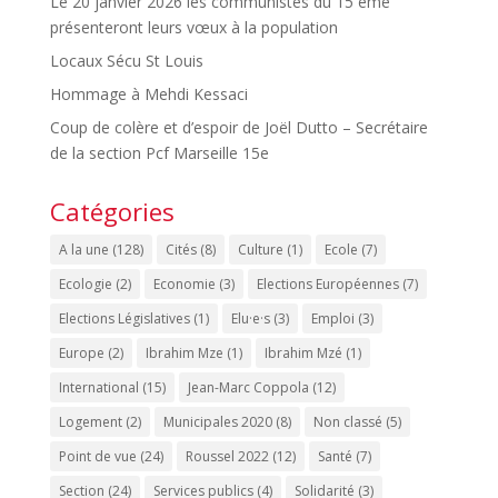
Le 20 janvier 2026 les communistes du 15 eme
présenteront leurs vœux à la population
Locaux Sécu St Louis
Hommage à Mehdi Kessaci
Coup de colère et d’espoir de Joël Dutto – Secrétaire
de la section Pcf Marseille 15e
Catégories
A la une
(128)
Cités
(8)
Culture
(1)
Ecole
(7)
Ecologie
(2)
Economie
(3)
Elections Européennes
(7)
Elections Législatives
(1)
Elu·e·s
(3)
Emploi
(3)
Europe
(2)
Ibrahim Mze
(1)
Ibrahim Mzé
(1)
International
(15)
Jean-Marc Coppola
(12)
Logement
(2)
Municipales 2020
(8)
Non classé
(5)
Point de vue
(24)
Roussel 2022
(12)
Santé
(7)
Section
(24)
Services publics
(4)
Solidarité
(3)