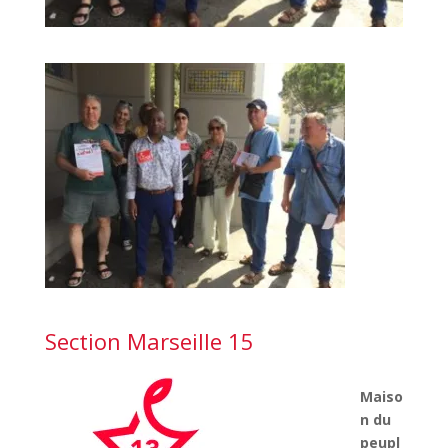
Section Marseille 15
Maiso
n du
peupl