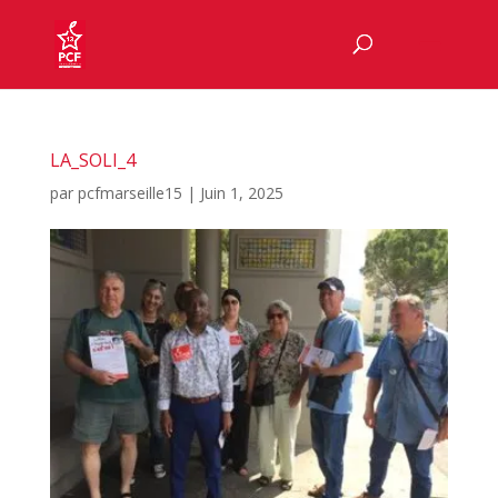
LA_SOLI_4
par
pcfmarseille15
|
Juin 1, 2025