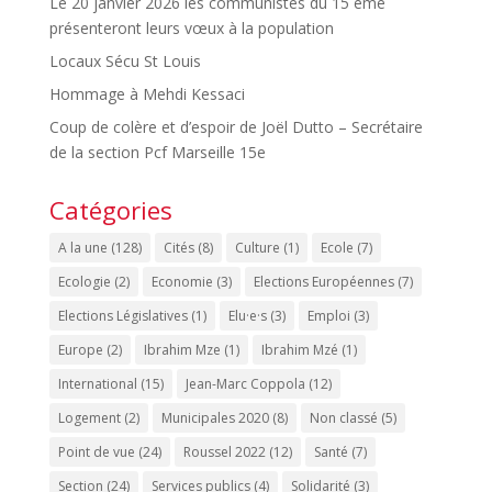
Le 20 janvier 2026 les communistes du 15 eme
présenteront leurs vœux à la population
Locaux Sécu St Louis
Hommage à Mehdi Kessaci
Coup de colère et d’espoir de Joël Dutto – Secrétaire
de la section Pcf Marseille 15e
Catégories
A la une
(128)
Cités
(8)
Culture
(1)
Ecole
(7)
Ecologie
(2)
Economie
(3)
Elections Européennes
(7)
Elections Législatives
(1)
Elu·e·s
(3)
Emploi
(3)
Europe
(2)
Ibrahim Mze
(1)
Ibrahim Mzé
(1)
International
(15)
Jean-Marc Coppola
(12)
Logement
(2)
Municipales 2020
(8)
Non classé
(5)
Point de vue
(24)
Roussel 2022
(12)
Santé
(7)
Section
(24)
Services publics
(4)
Solidarité
(3)