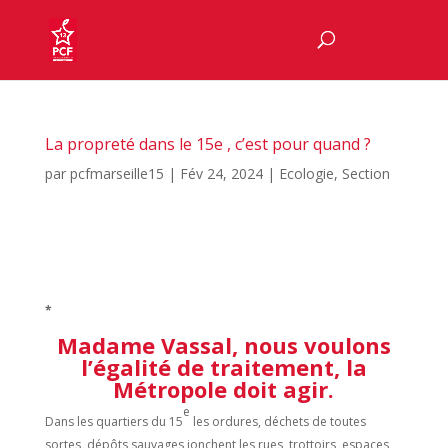
La propreté dans le 15e , c’est pour quand ?
par
pcfmarseille15
|
Fév 24, 2024
|
Ecologie
,
Section
*
Madame Vassal, nous voulons
l’égalité de traitement, la
Métropole doit agir.
e
Dans les quartiers du 15
les ordures, déchets de toutes
sortes, dépôts sauvages jonchent les rues, trottoirs, espaces