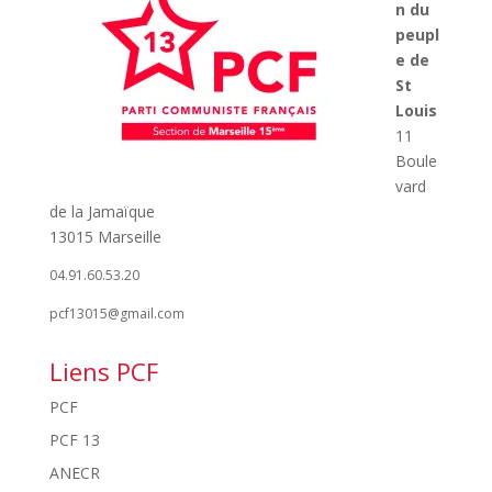
n du
peupl
e de
St
Louis
11
Boule
vard
de la Jamaïque
13015 Marseille
04.91.60.53.20
pcf13015@gmail.com
Liens PCF
PCF
PCF 13
ANECR