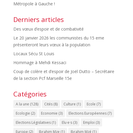
Métropole à Gauche !
Derniers articles
Des vœux d’espoir et de combativité
Le 20 janvier 2026 les communistes du 15 eme
présenteront leurs vœux à la population
Locaux Sécu St Louis
Hommage à Mehdi Kessaci
Coup de colère et d’espoir de Joël Dutto – Secrétaire
de la section Pcf Marseille 15e
Catégories
A la une
(128)
Cités
(8)
Culture
(1)
Ecole
(7)
Ecologie
(2)
Economie
(3)
Elections Européennes
(7)
Elections Législatives
(1)
Elu·e·s
(3)
Emploi
(3)
Europe
(2)
Ibrahim Mze
(1)
Ibrahim Mzé
(1)