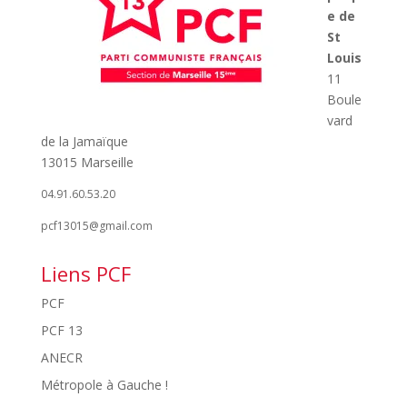
e de
St
Louis
11
Boule
vard
de la Jamaïque
13015 Marseille
04.91.60.53.20
pcf13015@gmail.com
Liens PCF
PCF
PCF 13
ANECR
Métropole à Gauche !