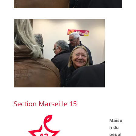
Section Marseille 15
Maiso
n du
peupl