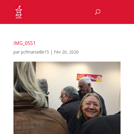
IMG_0551
par
pcfmarseille15
|
Fév 20, 2020