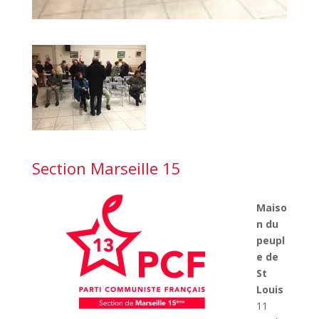
Section Marseille 15
Maiso
n du
peupl
e de
St
Louis
11