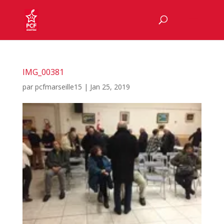
IMG_00381
par
pcfmarseille15
|
Jan 25, 2019