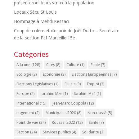
présenteront leurs vœux à la population
Locaux Sécu St Louis
Hommage à Mehdi Kessaci
Coup de colère et d’espoir de Joël Dutto – Secrétaire
de la section Pcf Marseille 15e
Catégories
A la une
(128)
Cités
(8)
Culture
(1)
Ecole
(7)
Ecologie
(2)
Economie
(3)
Elections Européennes
(7)
Elections Législatives
(1)
Elu·e·s
(3)
Emploi
(3)
Europe
(2)
Ibrahim Mze
(1)
Ibrahim Mzé
(1)
International
(15)
Jean-Marc Coppola
(12)
Logement
(2)
Municipales 2020
(8)
Non classé
(5)
Point de vue
(24)
Roussel 2022
(12)
Santé
(7)
Section
(24)
Services publics
(4)
Solidarité
(3)