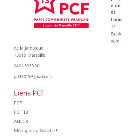
e de
St
Louis
11
Boule
vard
de la Jamaïque
13015 Marseille
04.91.60.53.20
pcf13015@gmail.com
Liens PCF
PCF
PCF 13
ANECR
Métropole à Gauche !