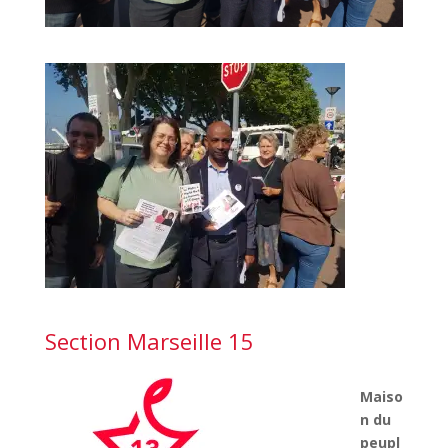
Section Marseille 15
Maiso
n du
peupl