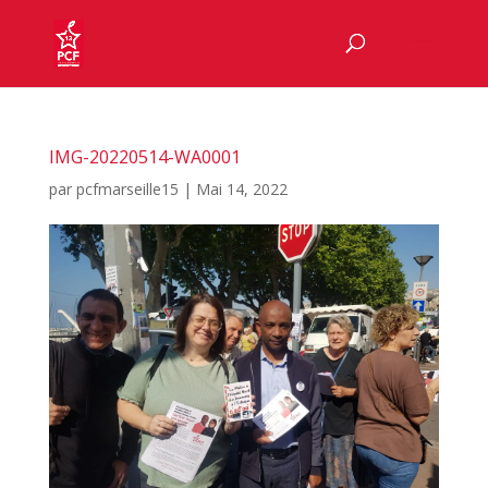
IMG-20220514-WA0001
par
pcfmarseille15
|
Mai 14, 2022