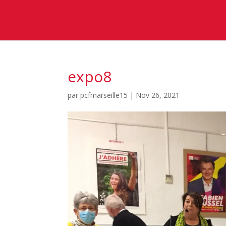
expo8
par
pcfmarseille15
|
Nov 26, 2021