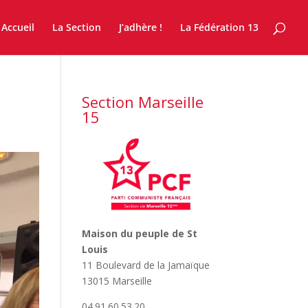
Accueil
La Section
J’adhère !
La Fédération 13
Section Marseille
15
Maison du peuple de St
Louis
11 Boulevard de la Jamaïque
13015 Marseille
04.91.60.53.20