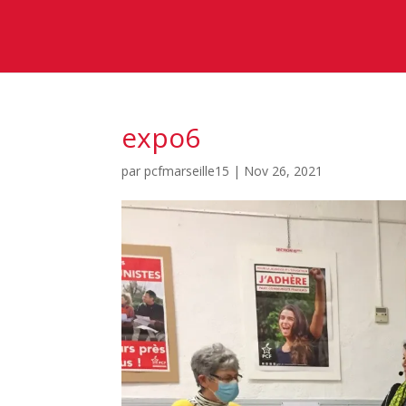
expo6
par
pcfmarseille15
|
Nov 26, 2021