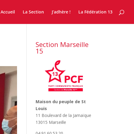
Accueil
La Section
J’adhère !
La Fédération 13
Section Marseille
15
Maison du peuple de St
Louis
11 Boulevard de la Jamaïque
13015 Marseille
04.91.60.53.20