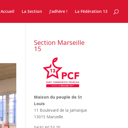
Accueil
La Section
J’adhère !
La Fédération 13
Section Marseille
15
Maison du peuple de St
Louis
11 Boulevard de la Jamaïque
13015 Marseille
04.91.60.53.20