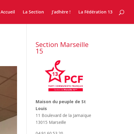
Accueil
La Section
J’adhère !
La Fédération 13
Section Marseille
15
Maison du peuple de St
Louis
11 Boulevard de la Jamaïque
13015 Marseille
04.91.60.53.20