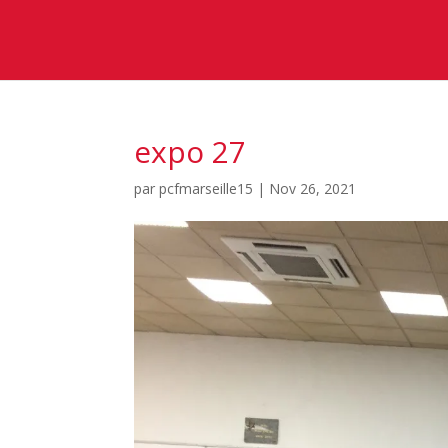
expo 27
par
pcfmarseille15
|
Nov 26, 2021