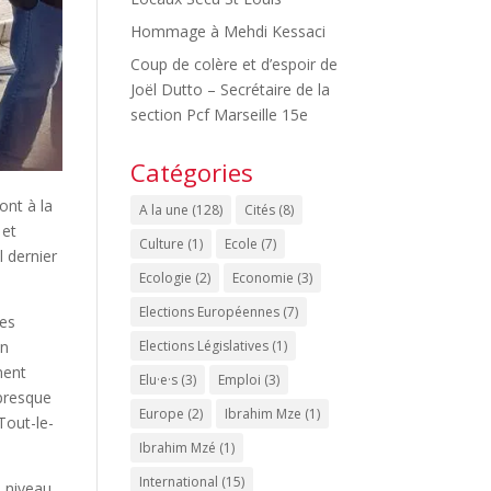
Hommage à Mehdi Kessaci
Coup de colère et d’espoir de
Joël Dutto – Secrétaire de la
section Pcf Marseille 15e
Catégories
ont à la
A la une
(128)
Cités
(8)
 et
Culture
(1)
Ecole
(7)
l dernier
Ecologie
(2)
Economie
(3)
Elections Européennes
(7)
les
on
Elections Législatives
(1)
ment
Elu·e·s
(3)
Emploi
(3)
 presque
Europe
(2)
Ibrahim Mze
(1)
out-le-
Ibrahim Mzé
(1)
International
(15)
e niveau