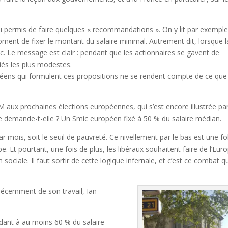
si permis de faire quelques « recommandations ». On y lit par exemple 
ment de fixer le montant du salaire minimal. Autrement dit, lorsque l
mic. Le message est clair : pendant que les actionnaires se gavent de
riés les plus modestes.
éens qui formulent ces propositions ne se rendent compte de ce que 
M aux prochaines élections européennes, qui s’est encore illustrée pa
ue demande-t-elle ? Un Smic européen fixé à 50 % du salaire médian.
 mois, soit le seuil de pauvreté. Ce nivellement par le bas est une foli
pe. Et pourtant, une fois de plus, les libéraux souhaitent faire de l’Eu
sociale. Il faut sortir de cette logique infernale, et c’est ce combat 
décemment de son travail, Ian
ant à au moins 60 % du salaire