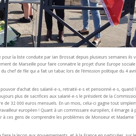
ur la liste conduite par Ian Brossat depuis plusieurs semaines ils v
ent de Marseille pour faire connaitre le projet d’une Europe sociale
du chef de file qui a fait un tabac lors de l’émission politique du 4 avri
ouvoir d’achat des salarié-e-s, retraité-e-s et pensionné-e-s, quand 
ujours plus de sacrifices aux salarié-e-s le président de la Commissi
re de 32 000 euros mensuels. En un mois, celui-ci gagne tout simple
 travailleur européen ! Quant à un commissaire européen, il émarge à
 à ces gens de comprendre les problèmes de Monsieur et Madame T
aire la leçon aux gouvernements, et à la France en particulier, sur l