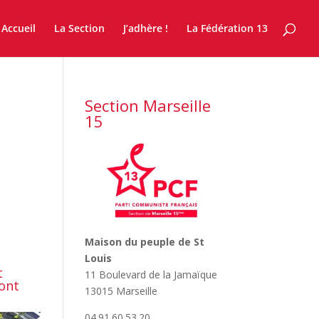
Accueil
La Section
J’adhère !
La Fédération 13
Section Marseille
15
Maison du peuple de St
Louis
t
11 Boulevard de la Jamaïque
 ont
13015 Marseille
04.91.60.53.20