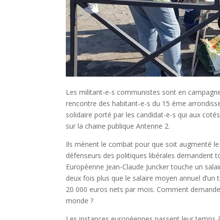
Les militant-e-s communistes sont en campagne po
rencontre des habitant-e-s du 15 éme arrondissem
solidaire porté par les candidat-e-s qui aux cotés 
sur la chaine publique Antenne 2.
Ils mènent le combat pour que soit augmenté le p
défenseurs des politiques libérales demandent to
Européenne Jean-Claude Juncker touche un salai
deux fois plus que le salaire moyen annuel d’un
20 000 euros nets par mois. Comment demander
monde ?
Les instances européennes passent leur temps à f