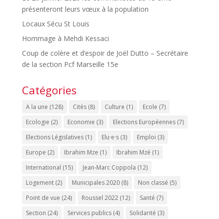
présenteront leurs vœux à la population
Locaux Sécu St Louis
Hommage à Mehdi Kessaci
Coup de colère et d’espoir de Joël Dutto – Secrétaire
de la section Pcf Marseille 15e
Catégories
A la une
(128)
Cités
(8)
Culture
(1)
Ecole
(7)
Ecologie
(2)
Economie
(3)
Elections Européennes
(7)
Elections Législatives
(1)
Elu·e·s
(3)
Emploi
(3)
Europe
(2)
Ibrahim Mze
(1)
Ibrahim Mzé
(1)
International
(15)
Jean-Marc Coppola
(12)
Logement
(2)
Municipales 2020
(8)
Non classé
(5)
Point de vue
(24)
Roussel 2022
(12)
Santé
(7)
Section
(24)
Services publics
(4)
Solidarité
(3)