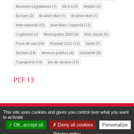
Elections Législatives
(1)
Elu·e·s
(3)
Emploi
(3)
Europe
(2)
Ibrahim Mze
(1)
Ibrahim Mzé
(1)
International
(15)
Jean-Marc Coppola
(12)
Logement
(2)
Municipales 2020
(8)
Non classé
(5)
Point de vue
(24)
Roussel 2022
(12)
Santé
(7)
Section
(24)
Services publics
(4)
Solidarité
(3)
Transports
(10)
Vie de section
(11)
PCF 13
Contact PCF Marseille 15 :
04.91.60.53.20
-
This site uses cookies and gives you control over what you want
to activate
pcf13015@gmail.com
| Édité par
la
fédération du Parti Communiste Français
OK, accept all
Deny all cookies
Personalize
des Bouche-du-Rhône
Privacy policy