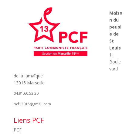
Maiso
n du
peupl
e de
St
Louis
11
Boule
vard
de la Jamaïque
13015 Marseille
04.91.60.53.20
pcf13015@gmail.com
Liens PCF
PCF