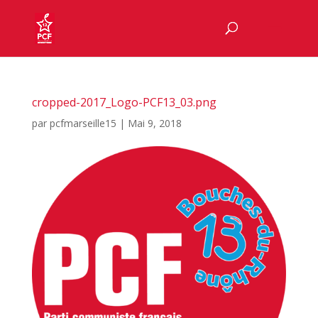
cropped-2017_Logo-PCF13_03.png
par
pcfmarseille15
|
Mai 9, 2018