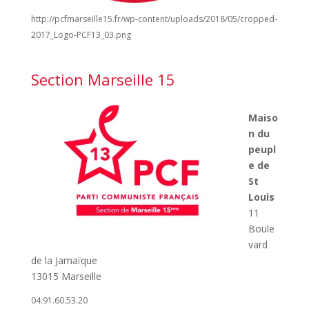
http://pcfmarseille15.fr/wp-content/uploads/2018/05/cropped-
2017_Logo-PCF13_03.png
Section Marseille 15
Maiso
n du
peupl
e de
St
Louis
11
Boule
vard
de la Jamaïque
13015 Marseille
04.91.60.53.20