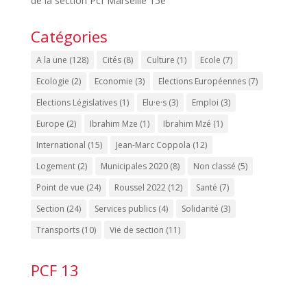
de la section Pcf Marseille 15e
Catégories
A la une
(128)
Cités
(8)
Culture
(1)
Ecole
(7)
Ecologie
(2)
Economie
(3)
Elections Européennes
(7)
Elections Législatives
(1)
Elu·e·s
(3)
Emploi
(3)
Europe
(2)
Ibrahim Mze
(1)
Ibrahim Mzé
(1)
International
(15)
Jean-Marc Coppola
(12)
Logement
(2)
Municipales 2020
(8)
Non classé
(5)
Point de vue
(24)
Roussel 2022
(12)
Santé
(7)
Section
(24)
Services publics
(4)
Solidarité
(3)
Transports
(10)
Vie de section
(11)
PCF 13