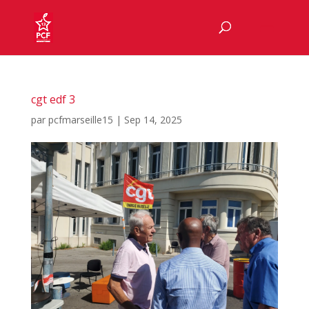
cgt edf 3
par
pcfmarseille15
|
Sep 14, 2025