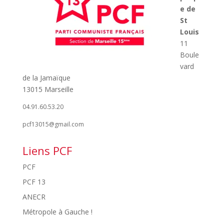
e de
St
Louis
11
Boule
vard
de la Jamaïque
13015 Marseille
04.91.60.53.20
pcf13015@gmail.com
Liens PCF
PCF
PCF 13
ANECR
Métropole à Gauche !