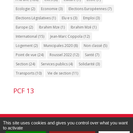
Ecologie
(2)
Economie
(3)
Elections Européennes
(7)
Elections Législatives
(1)
Elu·e·s
(3)
Emploi
(3)
Europe
(2)
Ibrahim Mze
(1)
Ibrahim Mzé
(1)
International
(15)
Jean-Marc Coppola
(12)
Logement
(2)
Municipales 2020
(8)
Non classé
(5)
Point de vue
(24)
Roussel 2022
(12)
Santé
(7)
Section
(24)
Services publics
(4)
Solidarité
(3)
Transports
(10)
Vie de section
(11)
PCF 13
Contact PCF Marseille 15 :
04.91.60.53.20
-
This site uses cookies and gives you control over what you want
to activate
pcf13015@gmail.com
| Édité par
la