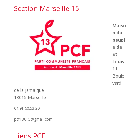
Section Marseille 15
Maiso
n du
peupl
e de
St
Louis
11
Boule
vard
de la Jamaïque
13015 Marseille
04.91.60.53.20
pcf13015@gmail.com
Liens PCF