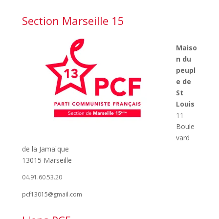
Section Marseille 15
Maiso
n du
peupl
e de
St
Louis
11
Boule
vard
de la Jamaïque
13015 Marseille
04.91.60.53.20
pcf13015@gmail.com