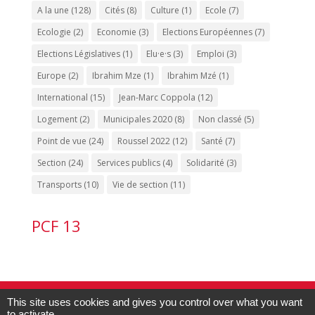
A la une
(128)
Cités
(8)
Culture
(1)
Ecole
(7)
Ecologie
(2)
Economie
(3)
Elections Européennes
(7)
Elections Législatives
(1)
Elu·e·s
(3)
Emploi
(3)
Europe
(2)
Ibrahim Mze
(1)
Ibrahim Mzé
(1)
International
(15)
Jean-Marc Coppola
(12)
Logement
(2)
Municipales 2020
(8)
Non classé
(5)
Point de vue
(24)
Roussel 2022
(12)
Santé
(7)
Section
(24)
Services publics
(4)
Solidarité
(3)
Transports
(10)
Vie de section
(11)
PCF 13
Contact PCF Marseille 15 :
04.91.60.53.20
-
This site uses cookies and gives you control over what you want
to activate