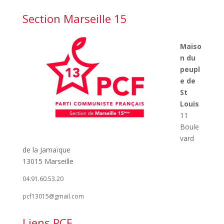
Section Marseille 15
Maiso
n du
peupl
e de
St
Louis
11
Boule
vard
de la Jamaïque
13015 Marseille
04.91.60.53.20
pcf13015@gmail.com
Liens PCF