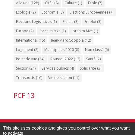
A la une
(128)
Cités
(8)
Culture
(1)
Ecole
(7)
Ecologie
(2)
Economie
(3)
Elections Européennes
(7)
Elections Législatives
(1)
Elu·e·s
(3)
Emploi
(3)
Europe
(2)
Ibrahim Mze
(1)
Ibrahim Mzé
(1)
International
(15)
Jean-Marc Coppola
(12)
Logement
(2)
Municipales 2020
(8)
Non classé
(5)
Point de vue
(24)
Roussel 2022
(12)
Santé
(7)
Section
(24)
Services publics
(4)
Solidarité
(3)
Transports
(10)
Vie de section
(11)
PCF 13
Contact PCF Marseille 15 :
04.91.60.53.20
-
This site uses cookies and gives you control over what you want
pcf13015@gmail.com
| Édité par
la
to activate