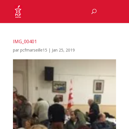
IMG_00401
par
pcfmarseille15
|
Jan 25, 2019