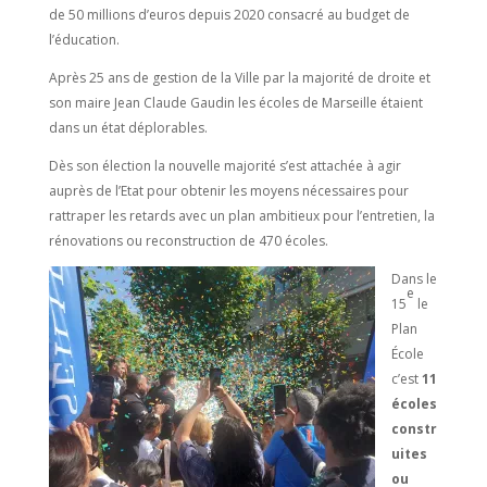
de 50 millions d’euros depuis 2020 consacré au budget de
l’éducation.
Après 25 ans de gestion de la Ville par la majorité de droite et
son maire Jean Claude Gaudin les écoles de Marseille étaient
dans un état déplorables.
Dès son élection la nouvelle majorité s’est attachée à agir
auprès de l’Etat pour obtenir les moyens nécessaires pour
rattraper les retards avec un plan ambitieux pour l’entretien, la
rénovations ou reconstruction de 470 écoles.
Dans le
e
15
le
Plan
École
c’est
11
écoles
constr
uites
ou