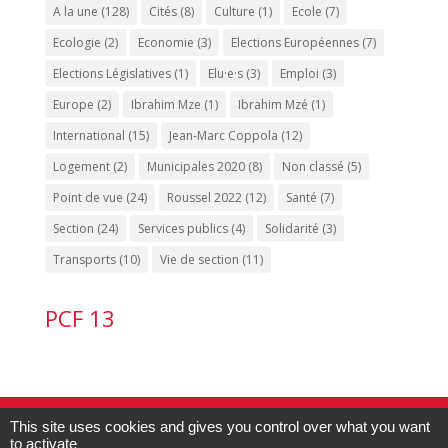
A la une
(128)
Cités
(8)
Culture
(1)
Ecole
(7)
Ecologie
(2)
Economie
(3)
Elections Européennes
(7)
Elections Législatives
(1)
Elu·e·s
(3)
Emploi
(3)
Europe
(2)
Ibrahim Mze
(1)
Ibrahim Mzé
(1)
International
(15)
Jean-Marc Coppola
(12)
Logement
(2)
Municipales 2020
(8)
Non classé
(5)
Point de vue
(24)
Roussel 2022
(12)
Santé
(7)
Section
(24)
Services publics
(4)
Solidarité
(3)
Transports
(10)
Vie de section
(11)
PCF 13
Contact PCF Marseille 15 :
04.91.60.53.20
-
This site uses cookies and gives you control over what you want
to activate
pcf13015@gmail.com
| Édité par
la