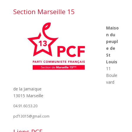
Section Marseille 15
Maiso
n du
peupl
e de
St
Louis
11
Boule
vard
de la Jamaïque
13015 Marseille
04.91.60.53.20
pcf13015@gmail.com
Liens PCF