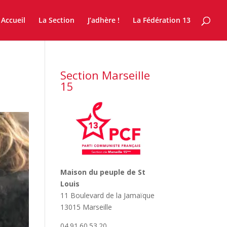
Accueil
La Section
J’adhère !
La Fédération 13
Section Marseille
15
Maison du peuple de St
Louis
11 Boulevard de la Jamaïque
13015 Marseille
04.91.60.53.20