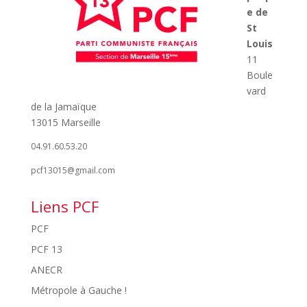
e de
St
Louis
11
Boule
vard
de la Jamaïque
13015 Marseille
04.91.60.53.20
pcf13015@gmail.com
Liens PCF
PCF
PCF 13
ANECR
Métropole à Gauche !