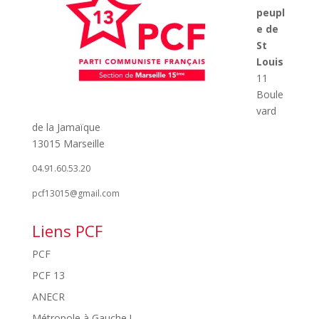
peupl
e de
St
Louis
11
Boule
vard
de la Jamaïque
13015 Marseille
04.91.60.53.20
pcf13015@gmail.com
Liens PCF
PCF
PCF 13
ANECR
Métropole à Gauche !