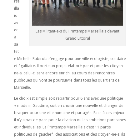
rse
illa
is
av
ec
Les Militant-e-s du Printemps Marseillais devant
à
Grand Littoral
sa
têt
e Michelle Rubirola s’engage pour une ville écologiste, solidaire
et égalitaire. Il porte un projet élaboré par et pour les citoyen-
ne-s, celui-ci sera encore enrichi au cours des rencontres
publiques qui vont se poursuivre dans tous les quartiers de
Marseille.
Le choix est simple soit repartir pour 6 ans avec une politique
« made in Gaudin », soit en choisir une nouvelle et changer de
braquer pour une ville humaine et partagée. Face à ces enjeux
il n’y a pas de pace pour la division ou les ambitions partisanes
et individuelles. Le Printemps Marseillais c’est 11 partis
politiques de gauche*, des associations et des citoyen-ne-s, ils