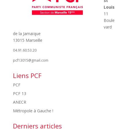
St
Louis
11
Boule
vard
de la Jamaïque
13015 Marseille
04.91.60.53.20
pcf13015@gmail.com
Liens PCF
PCF
PCF 13
ANECR
Métropole à Gauche !
Derniers articles