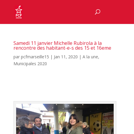
Samedi 11 janvier Michelle Rubirola à la
rencontre des habitant-e-s des 15 et 16eme
par
pcfmarseille15
|
Jan 11, 2020
|
A la une
,
Municipales 2020