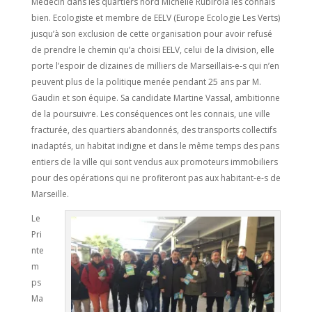
Médecin dans les quartiers nord Michelle Rubirola les connais
bien. Ecologiste et membre de EELV (Europe Ecologie Les Verts)
jusqu’à son exclusion de cette organisation pour avoir refusé
de prendre le chemin qu’a choisi EELV, celui de la division, elle
porte l’espoir de dizaines de milliers de Marseillais-e-s qui n’en
peuvent plus de la politique menée pendant 25 ans par M.
Gaudin et son équipe. Sa candidate Martine Vassal, ambitionne
de la poursuivre. Les conséquences ont les connais, une ville
fracturée, des quartiers abandonnés, des transports collectifs
inadaptés, un habitat indigne et dans le même temps des pans
entiers de la ville qui sont vendus aux promoteurs immobiliers
pour des opérations qui ne profiteront pas aux habitant-e-s de
Marseille.
Le
Pri
nte
m
ps
Ma