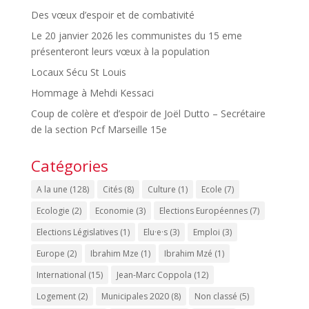
Des vœux d’espoir et de combativité
Le 20 janvier 2026 les communistes du 15 eme
présenteront leurs vœux à la population
Locaux Sécu St Louis
Hommage à Mehdi Kessaci
Coup de colère et d’espoir de Joël Dutto – Secrétaire
de la section Pcf Marseille 15e
Catégories
A la une
(128)
Cités
(8)
Culture
(1)
Ecole
(7)
Ecologie
(2)
Economie
(3)
Elections Européennes
(7)
Elections Législatives
(1)
Elu·e·s
(3)
Emploi
(3)
Europe
(2)
Ibrahim Mze
(1)
Ibrahim Mzé
(1)
International
(15)
Jean-Marc Coppola
(12)
Logement
(2)
Municipales 2020
(8)
Non classé
(5)