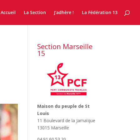
Accueil
La Section
J’adhère !
La Fédération 13
Section Marseille
15
Maison du peuple de St
Louis
11 Boulevard de la Jamaïque
13015 Marseille
04.91.60.53.20