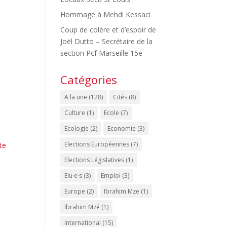
Hommage à Mehdi Kessaci
Coup de colère et d’espoir de
Joël Dutto – Secrétaire de la
section Pcf Marseille 15e
Catégories
A la une
(128)
Cités
(8)
Culture
(1)
Ecole
(7)
Ecologie
(2)
Economie
(3)
Elections Européennes
(7)
te
Elections Législatives
(1)
Elu·e·s
(3)
Emploi
(3)
Europe
(2)
Ibrahim Mze
(1)
Ibrahim Mzé
(1)
International
(15)