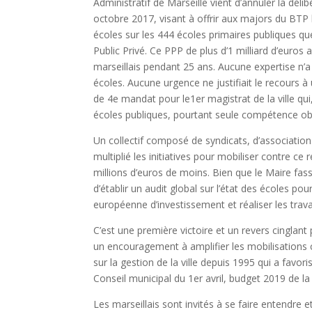
Administratif de Marseille vient d’annuler la déli
octobre 2017, visant à offrir aux majors du BTP
écoles sur les 444 écoles primaires publiques qu
Public Privé. Ce PPP de plus d’1 milliard d’euros 
marseillais pendant 25 ans. Aucune expertise n’a 
écoles. Aucune urgence ne justifiait le recours à
de 4e mandat pour le1er magistrat de la ville qui,
écoles publiques, pourtant seule compétence obli
Un collectif composé de syndicats, d’associatio
multiplié les initiatives pour mobiliser contre ce
millions d’euros de moins. Bien que le Maire fas
d’établir un audit global sur l’état des écoles po
européenne d’investissement et réaliser les trava
C’est une première victoire et un revers cinglant
un encouragement à amplifier les mobilisations c
sur la gestion de la ville depuis 1995 qui a favori
Conseil municipal du 1er avril, budget 2019 de la
Les marseillais sont invités à se faire entendre 