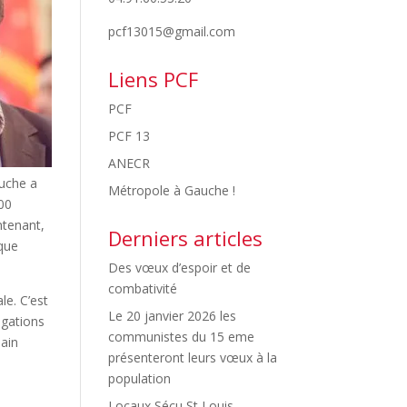
pcf13015@gmail.com
Liens PCF
PCF
PCF 13
ANECR
auche a
Métropole à Gauche !
300
ntenant,
Derniers articles
nque
Des vœux d’espoir et de
combativité
le. C’est
Le 20 janvier 2026 les
igations
communistes du 15 eme
hain
présenteront leurs vœux à la
population
Locaux Sécu St Louis