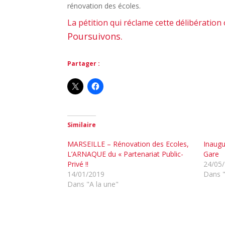
rénovation des écoles.
La pétition qui réclame cette délibération
Poursuivons.
Partager :
Similaire
MARSEILLE – Rénovation des Ecoles,
Inaugu
L’ARNAQUE du « Partenariat Public-
Gare
Privé !!
24/05
14/01/2019
Dans "
Dans "A la une"