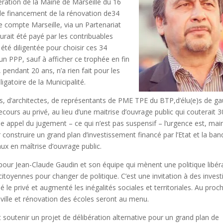
bération de la Mairie de Marseille du 16
 le financement de la rénovation de34
e compte Marseille, via un Partenariat
aurait été payé par les contribuables
été diligentée pour choisir ces 34
 un PPP, sauf à afficher ce trophée en fin
 pendant 20 ans, n’a rien fait pour les
gatoire de la Municipalité.
ns, d’architectes, de représentants de PME TPE du BTP,d’élu(e)s de g
 recours au privé, au lieu d’une maitrise d’ouvrage public qui couterait 
se appel du jugement – ce qui n’est pas suspensif – l’urgence est, mai
ur construire un grand plan d’investissement financé par l’Etat et la ba
ux en maîtrise d’ouvrage public.
 pour Jean-Claude Gaudin et son équipe qui mènent une politique libéra
itoyennes pour changer de politique. C’est une invitation à des invest
sé le privé et augmenté les inégalités sociales et territoriales. Au proc
 ville et rénovation des écoles seront au menu.
et soutenir un projet de délibération alternative pour un grand plan de