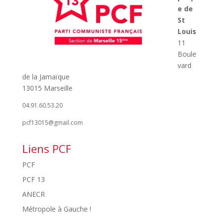
e de
St
Louis
11
Boule
vard
de la Jamaïque
13015 Marseille
04.91.60.53.20
pcf13015@gmail.com
Liens PCF
PCF
PCF 13
ANECR
Métropole à Gauche !