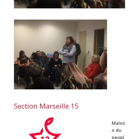
Section Marseille 15
Maiso
n du
peupl