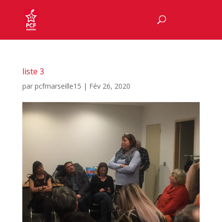
liste 3
par
pcfmarseille15
|
Fév 26, 2020