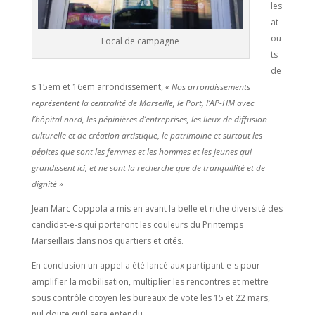
les
at
ou
Local de campagne
ts
de
s 15em et 16em arrondissement,
« Nos arrondissements
représentent la centralité de Marseille, le Port, l’AP-HM avec
l’hôpital nord, les pépinières d’entreprises, les lieux de diffusion
culturelle et de création artistique, le patrimoine et surtout les
pépites que sont les femmes et les hommes et les jeunes qui
grandissent ici, et ne sont la recherche que de tranquillité et de
dignité »
Jean Marc Coppola a mis en avant la belle et riche diversité des
candidat-e-s qui porteront les couleurs du Printemps
Marseillais dans nos quartiers et cités.
En conclusion un appel a été lancé aux partipant-e-s pour
amplifier la mobilisation, multiplier les rencontres et mettre
sous contrôle citoyen les bureaux de vote les 15 et 22 mars,
nul doute qu’il sera entendu.