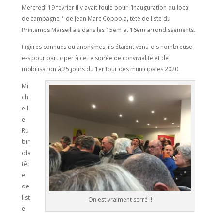
Mercredi 19 février il y avait foule pour l’inauguration du local
de campagne * de Jean Marc Coppola, tête de liste du
Printemps Marseillais dans les 15em et 16em arrondissements.
Figures connues ou anonymes, ils étaient venu-e-s nombreuse-
e-s pour participer à cette soirée de convivialité et de
mobilisation à 25 jours du 1er tour des municipales 2020.
Mi
ch
ell
e
Ru
bir
ola
têt
e
de
list
On est vraiment serré !!
e