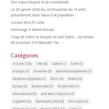
Des vœux d’espoir et de combativité
Le 20 janvier 2026 les communistes du 15 eme
présenteront leurs vœux à la population
Locaux Sécu St Louis
Hommage à Mehdi Kessaci
Coup de colère et d’espoir de Joël Dutto – Secrétaire
de la section Pcf Marseille 15e
Catégories
A la une
(128)
Cités
(8)
Culture
(1)
Ecole
(7)
Ecologie
(2)
Economie
(3)
Elections Européennes
(7)
Elections Législatives
(1)
Elu·e·s
(3)
Emploi
(3)
Europe
(2)
Ibrahim Mze
(1)
Ibrahim Mzé
(1)
International
(15)
Jean-Marc Coppola
(12)
Logement
(2)
Municipales 2020
(8)
Non classé
(5)
Point de vue
(24)
Roussel 2022
(12)
Santé
(7)