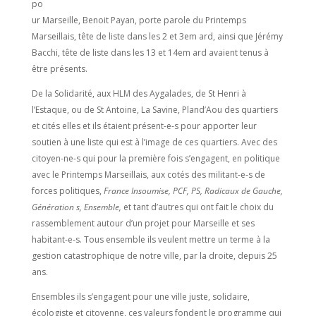
po
ur Marseille, Benoit Payan, porte parole du Printemps
Marseillais, tête de liste dans les 2 et 3em ard, ainsi que Jérémy
Bacchi, tête de liste dans les 13 et 14em ard avaient tenus à
être présents.
De la Solidarité, aux HLM des Aygalades, de St Henri à
l’Estaque, ou de St Antoine, La Savine, Pland’Aou des quartiers
et cités elles et ils étaient présent-e-s pour apporter leur
soutien à une liste qui est à l’image de ces quartiers. Avec des
citoyen-ne-s qui pour la première fois s’engagent, en politique
avec le Printemps Marseillais, aux cotés des militant-e-s de
forces politiques,
France Insoumise,
PCF, PS, Radicaux de Gauche,
Génération s, Ensemble,
et tant d’autres qui ont fait le choix du
rassemblement autour d’un projet pour Marseille et ses
habitant-e-s. Tous ensemble ils veulent mettre un terme à la
gestion catastrophique de notre ville, par la droite, depuis 25
ans.
Ensembles ils s’engagent pour une ville juste, solidaire,
écologiste et citoyenne, ces valeurs fondent le programme qui