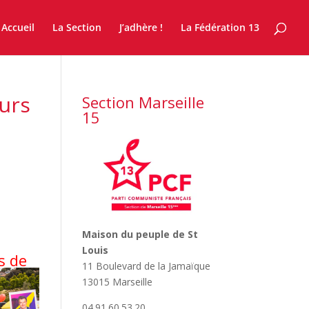
Accueil
La Section
J’adhère !
La Fédération 13
ours
Section Marseille
15
Maison du peuple de St
Louis
s de
11 Boulevard de la Jamaïque
13015 Marseille
04.91.60.53.20