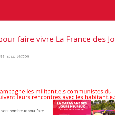
pour faire vivre La France des J
sel 2022
,
Section
campagne les militant.e.s communistes du
vent leurs rencontres avec les habitant.e.
s sont nombreux pour faire