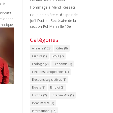
ité.
Hommage à Mehdi Kessaci
ansports
Coup de colère et d’espoir de
évelopper
Joël Dutto – Secrétaire de la
imatique.
section Pcf Marseille 15e
Catégories
A la une
(128)
Cités
(8)
Culture
(1)
Ecole
(7)
Ecologie
(2)
Economie
(3)
Elections Européennes
(7)
Elections Législatives
(1)
Elu·e·s
(3)
Emploi
(3)
Europe
(2)
Ibrahim Mze
(1)
Ibrahim Mzé
(1)
International
(15)