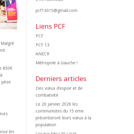
pcf13015@gmail.com
Liens PCF
PCF
. Malgré
PCF 13
ent
ANECR
Métropole à Gauche !
de 850€
 à
Derniers articles
i pèse
Des vœux d’espoir et de
combativité
Le 20 janvier 2026 les
communistes du 15 eme
leurs
présenteront leurs vœux à la
population
pour les
Locaux Sécu St Louis