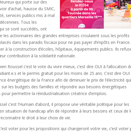
Heureux qui porte sur des
uvoir d’achat, hausse du SMIC,
té, services publics mis à mal
 décennies. Tous les
qui se sont succédés, ont
les actionnaires des grandes entreprises croulaient sous les profits
placés dans les paradis fiscaux pour ne pas payer d’impôts en France
er à la construction d’écoles, hôpitaux, équipements publics. Ils refus
eur contribution à la solidarité nationale.
ien Roussel c’est le vote du vivre mieux, c’est dire OUI à l’allocation 
udiant.e.s et le permis gratuit pour les moins de 25 ans. C’est dire OUI
nce énergétique de la France afin de diminuer le prix de l’électricité qu
sur les budgets des familles et répondre aux besoins énergétiques
 pour permettre la réindustrialisation créatrice d’emplois.
sel c’est l’Humain d’abord, il propose une véritable politique pour les
n situation de handicap afin de répondre à leurs besoins et ceux de 
reconnaitre le droit à leur choix de vie.
 c’est voter pour les propositions qui changeront votre vie, c’est voter 