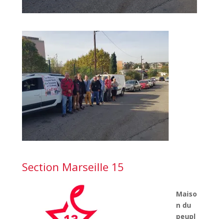
Section Marseille 15
Maiso
n du
peupl