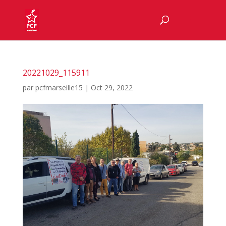
20221029_115911
par
pcfmarseille15
|
Oct 29, 2022