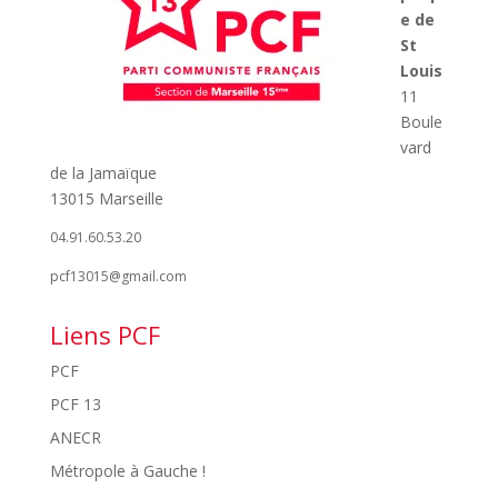
e de
St
Louis
11
Boule
vard
de la Jamaïque
13015 Marseille
04.91.60.53.20
pcf13015@gmail.com
Liens PCF
PCF
PCF 13
ANECR
Métropole à Gauche !